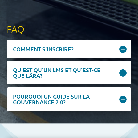
FAQ
COMMENT S'INSCRIRE?
QU’EST QU’UN LMS ET QU’EST-CE
QUE LÄRA?
POURQUOI UN GUIDE SUR LA
GOUVERNANCE 2.0?